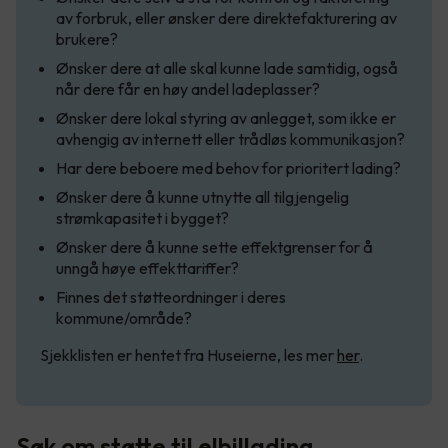
av forbruk, eller ønsker dere direktefakturering av
brukere?
Ønsker dere at alle skal kunne lade samtidig, også
når dere får en høy andel ladeplasser?
Ønsker dere lokal styring av anlegget, som ikke er
avhengig av internett eller trådløs kommunikasjon?
Har dere beboere med behov for prioritert lading?
Ønsker dere å kunne utnytte all tilgjengelig
strømkapasitet i bygget?
Ønsker dere å kunne sette effektgrenser for å
unngå høye effekttariffer?
Finnes det støtteordninger i deres
kommune/område?
Sjekklisten er hentet fra Huseierne, les mer
her
.
Søk om støtte til elbillading