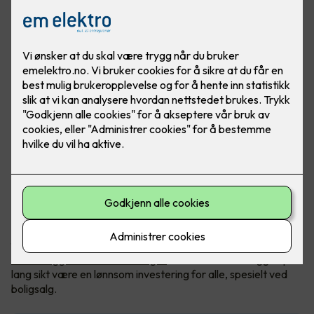
Mange borettslag og sameier er i gang med å etablere
ladeanlegg for elbiler. Flere har til nå gitt beboere tillatelse til
å installere ladere til eget bruk, men etter hvert som stadig
flere kjører elbil, vil det være helt nødvendig å ha ett
felles
ladeanlegg for hele borettslaget
. Et felles ladeanlegg vil på
lang sikt være en lønnsom investering for alle, spesielt ved
boligsalg.