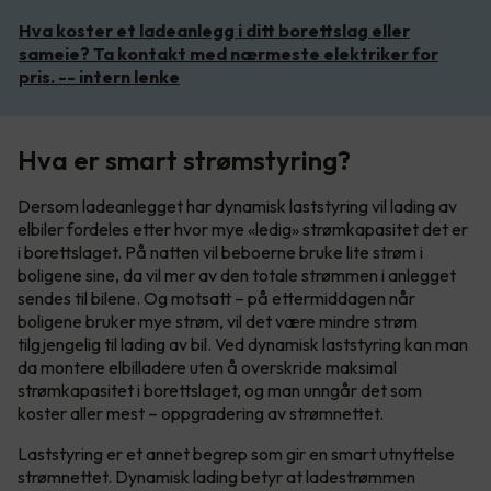
Hva koster et ladeanlegg i ditt borettslag eller
sameie? Ta kontakt med nærmeste elektriker for
pris. -- intern lenke
Hva er smart strømstyring?
Dersom ladeanlegget har dynamisk laststyring vil lading av
elbiler fordeles etter hvor mye «ledig» strømkapasitet det er
i borettslaget. På natten vil beboerne bruke lite strøm i
boligene sine, da vil mer av den totale strømmen i anlegget
sendes til bilene. Og motsatt – på ettermiddagen når
boligene bruker mye strøm, vil det være mindre strøm
tilgjengelig til lading av bil. Ved dynamisk laststyring kan man
da montere elbilladere uten å overskride maksimal
strømkapasitet i borettslaget, og man unngår det som
koster aller mest – oppgradering av strømnettet.
Laststyring er et annet begrep som gir en smart utnyttelse
strømnettet. Dynamisk lading betyr at ladestrømmen