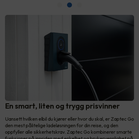
En smart, liten og trygg prisvinner
Uansett hvilken elbil du kjører eller hvor du skal, er Zaptec Go
den mest pålitelige ladeløsningen for din reise, og den
oppfyller alle sikkerhetskrav. Zaptec Go kombinerer smarte
funksjoner på innsiden med enkelhet og brukervennlighet på