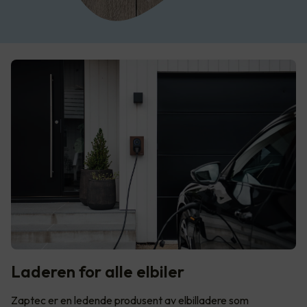
Laderen for alle elbiler
Zaptec er en ledende produsent av elbilladere som