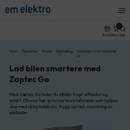
0
Butikk
Kurv
Søk
Hjem
Tjenester
Privat
Elbillading
Lad bilen smartere med
Z…
Lad bilen smartere med
Zaptec Go
Med Zaptec Go lader du elbilen trygt, effektivt og
smart. Elkonor har autoriserte installatører som hjelper
deg med riktig ladeboks, trygg og rask montering av
elbillader.