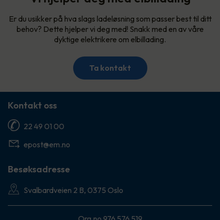
Er du usikker på hva slags ladeløsning som passer best til ditt
behov? Dette hjelper vi deg med! Snakk med en av våre
dyktige elektrikere om elbillading.
Ta kontakt
Kontakt oss
22 49 01 00
epost@em.no
Besøksadresse
Svalbardveien 2 B, 0375 Oslo
Org.no 976 576 519