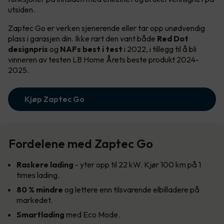
utsiden.
Zaptec Go er verken sjenerende eller tar opp unødvendig
plass i garasjen din. Ikke rart den vant både
Red Dot
designpris
og
NAFs best i test
i 2022, i tillegg til å bli
vinneren av testen LB Home Årets beste produkt 2024-
2025.
Kjøp Zaptec Go
Fordelene med Zaptec Go
Raskere lading
- yter opp til 22 kW. Kjør 100 km på 1
times lading.
80 % mindre
og lettere enn tilsvarende elbilladere på
markedet.
Smartlading
med Eco Mode.