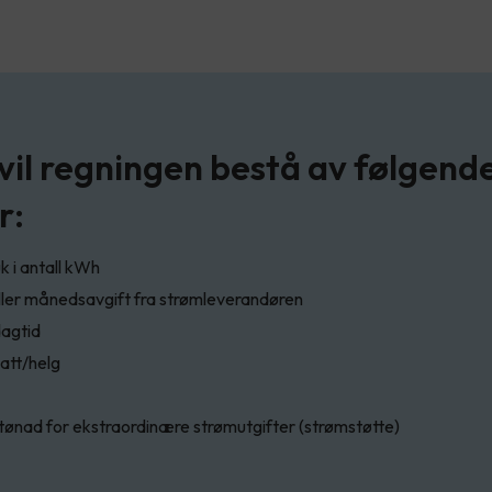
 vil regningen bestå av følgend
r:
 i antall kWh
ller månedsavgift fra strømleverandøren
dagtid
att/helg
stønad for ekstraordinære strømutgifter (strømstøtte)