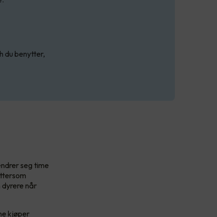
h du benytter,
endrer seg time
ettersom
n dyrere når
ene kjøper