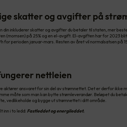
lige skatter og avgifter på strø
 din inkluderer skatter og avgifter du betaler til staten, mer bes
en (momsen) på 25% og en el-avgift. El-avgiften har for 2023 blitt
Wh for perioden januar-mars. Resten av året vil normalsatsen på 15
 fungerer nettleien
re aktører ansvaret for sin del av strømnettet. Det er derfor ikke m
amme måte som man kan bytte strømleverandør. Beløpet du betaler
ifte, vedlikeholde og bygge ut strømnettet i ditt område.
t inn i to ledd:
Fastleddet og energileddet.