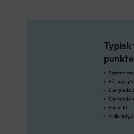
Typisk
punkte
Strømforbruk
Påslag og/e
Energiledd 
Energiledd n
Fastledd
Midlertidig 