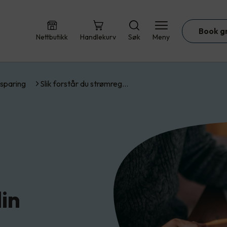
Book g
Nettbutikk
Handlekurv
Søk
Meny
sparing
Slik forstår du strømreg…
in