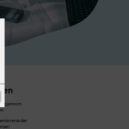
gen
ere gjennom
en.
trømleverandør
uraer.