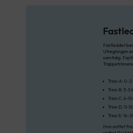
Fastle
Fastleddet bes
Utregningen er
samtidig. Fast
Trappetrinnene 
Trinn A: 0-
Trinn B: 3-5
Trinn C: 6-1
Trinn D: 11-
Trinn E: 16
Hvis snittet fr
snittet 11 kWH 