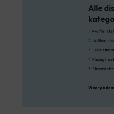
Alle di
katego
1. Avgifter til 
2. Nettleie til
3. Selve strøm
4. Påslag fra 
5. Strømstøtte
Vi ser på dem