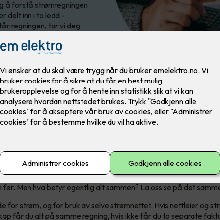
eg å forstå strømregningen.
 delt inn i to ledd -
år regningen, tar vi deg
re tricky å forstå strømregnin
ar eksplodert de siste årene, og du er ikke alene hvis du går nøy
 før. Men hva betyr egentlig alt sammen? La oss se på det samm
e for strøm, og for bruk av selve strømnettet. Hvis nettleier og s
ap får du alt på samme regning, hvis ikke får du to separate fakt