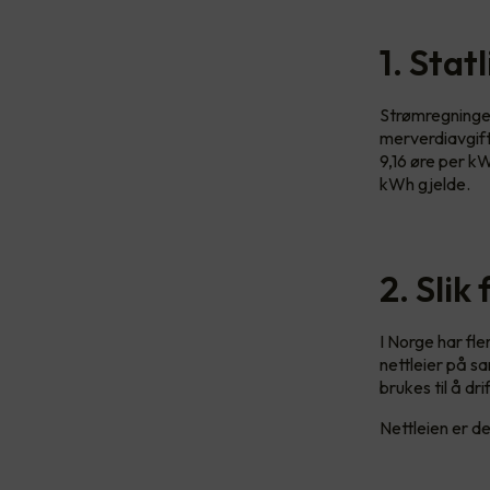
1. Stat
Strømregningen
merverdiavgift
9,16 øre per k
kWh gjelde.
2. Slik
I Norge har fle
nettleier på s
brukes til å dr
Nettleien er del