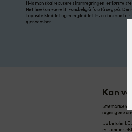
Hvis man skal redusere strømregningen, er første st
Nettleie kan være litt vanskelig å forstå seg på. Den er
kapasitetsleddet og energileddet. Hvordan man forst
gjennom her.
Kan væ
Strømprisene h
regningene enn
Du betaler båd
er samme selsk