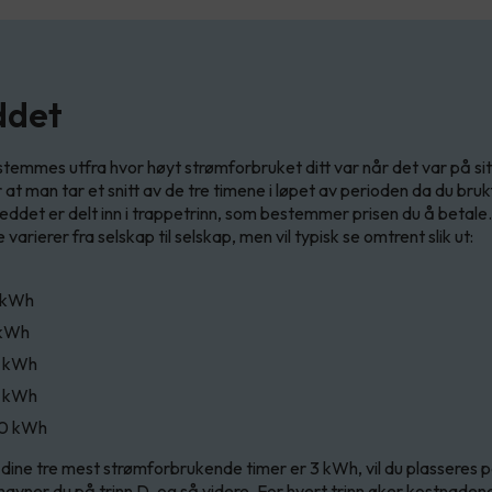
ddet
temmes utfra hvor høyt strømforbruket ditt var når det var på sit
 at man tar et snitt av de tre timene i løpet av perioden da du bru
leddet er delt inn i trappetrinn, som bestemmer prisen du å betale.
varierer fra selskap til selskap, men vil typisk se omtrent slik ut:
2 kWh
 kWh
0 kWh
15 kWh
-20 kWh
a dine tre mest strømforbrukende timer er 3 kWh, vil du plasseres på
havner du på trinn D, og så videre. For hvert trinn øker kostnaden