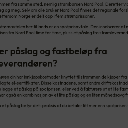
ømmen fra samme sted, nemlig strømbørsen Nord Pool. Deretter vi
g og meg. Selv om alle bruker Nord Pool finnes det regionale forskj
ettersom Norge er delt opp i fem strømprissoner.
strømavtalen her til lands er en spotprisavtale. Den innebærer at
isen fra Nord Pool time for time, pluss et påslag fra strømleverand
er påslag og fastbeløp fra
everandøren?
ren din har innkjøpskostnader knyttet til strømmen de kjøper fra
ålagte el-sertifikater. Disse kostnadene, samt andre driftskostna
 legge et påslag på spotprisen, eller ved å fakturere ut et lite fas
r også en kombinasjon av et lite påslag og en liten månedsavgift
 et påslag betyr det i praksis at du betaler litt mer enn spotprisen