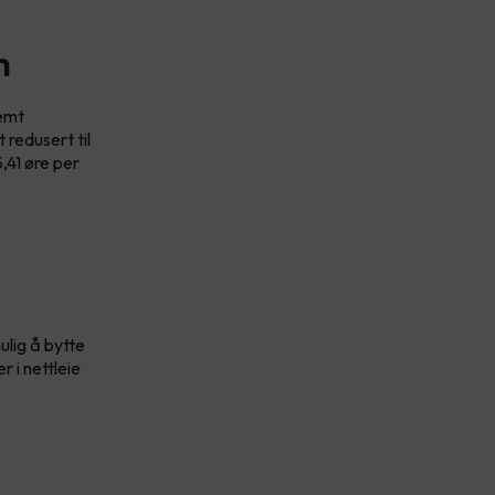
m
temt
 redusert til
,41 øre per
ulig å bytte
 i nettleie