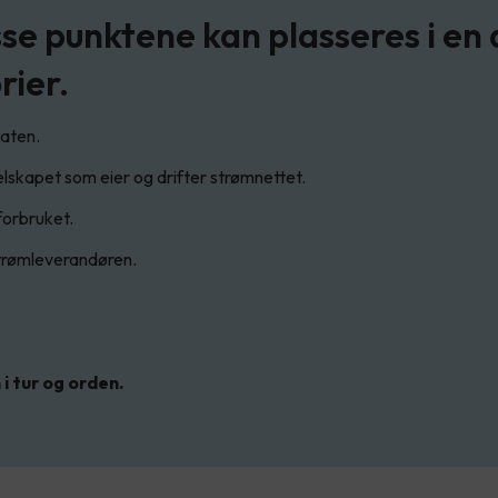
sse punktene kan plasseres i en
rier.
staten.
 selskapet som eier og drifter strømnettet.
forbruket.
strømleverandøren.
 i tur og orden.