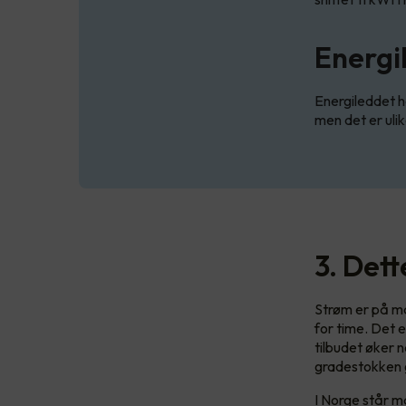
Energi
Energileddet h
men det er ulik
3. Det
Strøm er på ma
for time. Det 
tilbudet øker n
gradestokken g
I Norge står ma