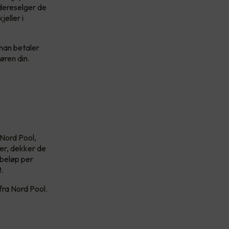
dereselger de
eller i
 man betaler
øren din.
 Nord Pool,
der, dekker de
tbeløp per
.
 fra Nord Pool.