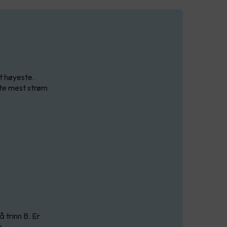
t høyeste.
kte mest strøm
 trinn B. Er
e.