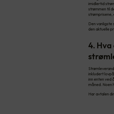
imidlertid str
strømmen til de
strømprisene, 
Den vanligste 
den aktuelle pr
4. Hva 
strøml
Strømleverandø
inkludert lovp
inn enten ved å
måned. Noen ha
Har avtalen din