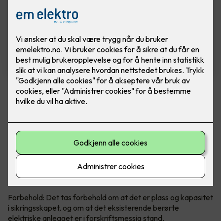
Installasjon av ny kurs 16A og
stikkontakt
Installasjon av ny kurs, inkludert stikkontakt og
kabel på inntil 15 meter.
Installasjon av ny kurs 16A, inkludert stikkontakt og kabel på
inntil 15 meter.
Forbehold: Det tas forbehold om at det er plass og kapasitet
i sikringsskapet, og om at det eksisterende berørte
elektriske anlegget er i forskriftsmessig stand.