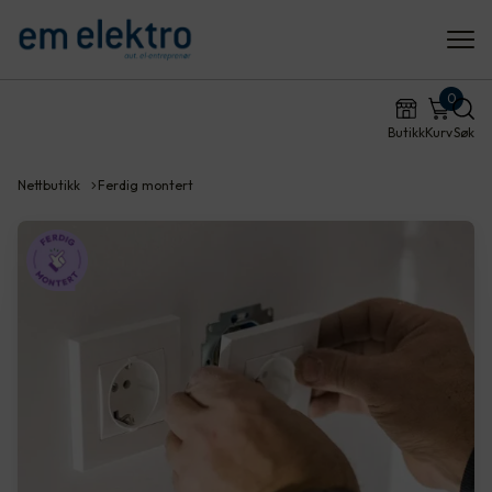
0
Butikk
Kurv
Søk
Nettbutikk
Ferdig montert