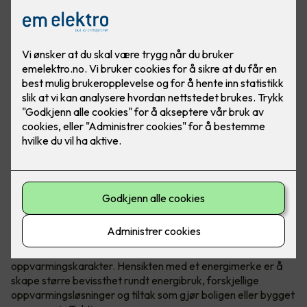
Hva er egentlig et energimerke?
Energimerking gir informasjon om energiforbruk og
oppvarming, og hjelper boligeieren med å identifisere hvilke
tiltak som kan øke energieffektiviteten.
Energimerket inkluderer en energikarakter og en
oppvarmingskarakter. Hensikten med et energimerke er å
skape større bevissthet rundt energibruk, forskjellige
oppvarmingsløsninger og tiltak som gjør boligen eller bygget