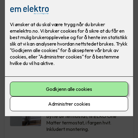
Vis flere
filtre
ELKO Dimmer - RS16/315 LED
Ferdig montert utskift dimmer
RS16/315 GLE PH (Polarhvit)
2,290
,-
Bytte av termostat - ELKO
One Hvit
Bytte av termostat, til ELKO One
Matter termostat, i fargen hvit.
Inkludert montering.