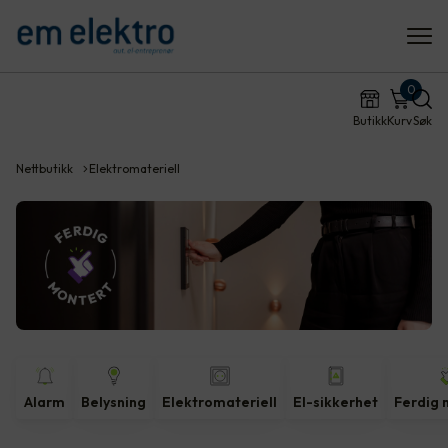
0
Butikk
Kurv
Søk
Nettbutikk
Elektromateriell
Alarm
Belysning
Elektromateriell
El-sikkerhet
Ferdig 