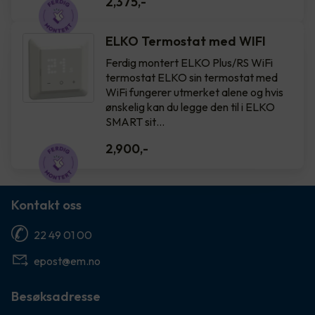
2,375
,-
ELKO Termostat med WIFI
Ferdig montert ELKO Plus/RS WiFi
termostat ELKO sin termostat med
WiFi fungerer utmerket alene og hvis
ønskelig kan du legge den til i ELKO
SMART sit…
2,900
,-
Kontakt oss
22 49 01 00
epost@em.no
Besøksadresse