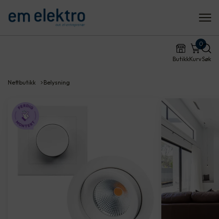
0
Butikk
Kurv
Søk
Nettbutikk
Belysning