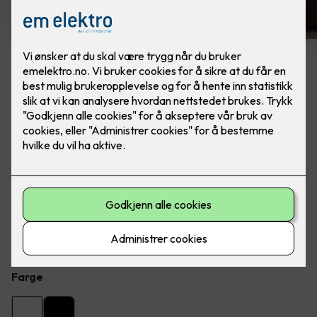
4 stk hvite LED downlights
rehab inkl. LED dimmer
Ferdig montert - Junistar ECO 2700 m/ LED
dimmer, fra SG Armaturen.
Flott LED downlight med 42 graders spredning og 30
graders vipp i to retninger til innendørs bruke, inkl. LED
dimmer. Inkludert montering.
Farge