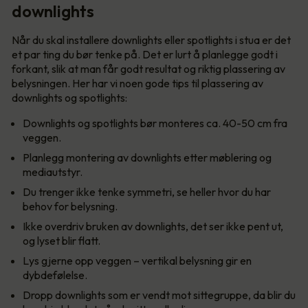
downlights
Når du skal installere downlights eller spotlights i stua er det
et par ting du bør tenke på. Det er lurt å planlegge godt i
forkant, slik at man får godt resultat og riktig plassering av
belysningen. Her har vi noen gode tips til plassering av
downlights og spotlights:
Downlights og spotlights bør monteres ca. 40-50 cm fra
veggen.
Planlegg montering av downlights etter møblering og
mediautstyr.
Du trenger ikke tenke symmetri, se heller hvor du har
behov for belysning.
Ikke overdriv bruken av downlights, det ser ikke pent ut,
og lyset blir flatt.
Lys gjerne opp veggen – vertikal belysning gir en
dybdefølelse.
Dropp downlights som er vendt mot sittegruppe, da blir du