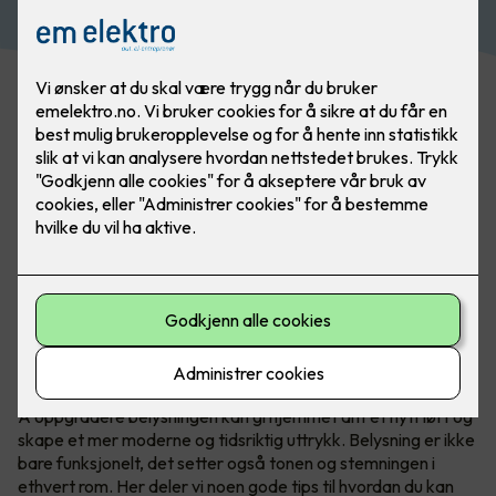
Belysning gjør mye for et rom, det skaper soner og
atmosfære. Med belysning er det kun fantasien som
stopper deg. Bilde: SG
Å oppgradere belysningen kan gi hjemmet ditt et nytt løft og
skape et mer moderne og tidsriktig uttrykk. Belysning er ikke
bare funksjonelt, det setter også tonen og stemningen i
ethvert rom. Her deler vi noen gode tips til hvordan du kan