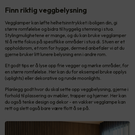
Finn riktig veggbelysning
Vegglamper kan løfte helhetsinntrykket i boligen din, gi
større romfølelse og bidra til hyggelig stemning i stua.
Stylingmulighetene er mange, og du kan bruke vegglamper
til å rette fokus på spesifikke områder i stua di. Stuen er et
oppholdsrom, et rom for hygge, dermed anbefaler vi at du
gjerne bruker litt lunere belysning enn i andre rom.
Et godt tips er å lyse opp frie vegger og mørke områder, for
en større romfølelse. Her kan du for eksempel bruke opplys
(uplights) eller dekorative og runde moonlights.
Planlegg godt hvor du skal sette opp veggbelysning, gjerne i
forhold til plassering av møbler, trapper og hjørner. Her kan
du også tenke design og dekor - en vakker vegglampe kan
rett og slett også bare være flott å se på.