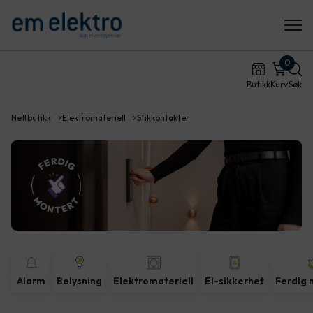
0
Butikk
Kurv
Søk
Nettbutikk
Elektromateriell
Stikkontakter
Alarm
Belysning
Elektromateriell
El-sikkerhet
Ferdig 