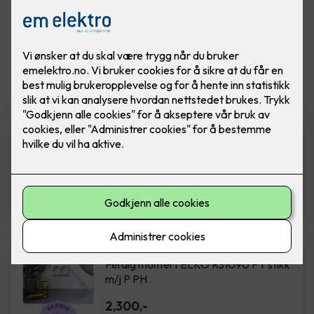
Vis flere
filtre
Installasjon av ny kurs 16A og
stikkontakt
Installasjon av ny kurs, inkludert
stikkontakt og kabel på inntil 15 meter.
7,900
,-
Dobbel stikkontakt ELKO
Ferdig montert ELKO RS1090 PT stikk
m/j P PH
2,300
,-